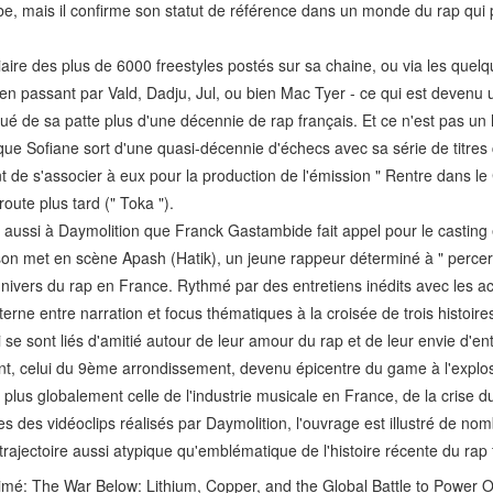
, mais il confirme son statut de référence dans un monde du rap qui pa
iaire des plus de 6000 freestyles postés sur sa chaine, ou via les quelq
n passant par Vald, Dadju, Jul, ou bien Mac Tyer - ce qui est devenu un
ué de sa patte plus d'une décennie de rap français. Et ce n'est pas un 
e Sofiane sort d'une quasi-décennie d'échecs avec sa série de titres 
e s'associer à eux pour la production de l'émission " Rentre dans le 
route plus tard (" Toka ").
ussi à Daymolition que Franck Gastambide fait appel pour le casting et
ison met en scène Apash (Hatik), un jeune rappeur déterminé à " percer 
univers du rap en France. Rythmé par des entretiens inédits avec les ac
terne entre narration et focus thématiques à la croisée de trois histoire
 se sont liés d'amitié autour de leur amour du rap et de leur envie d'en
ent, celui du 9ème arrondissement, devenu épicentre du game à l'explos
plus globalement celle de l'industrie musicale en France, de la crise d
es des vidéoclips réalisés par Daymolition, l'ouvrage est illustré de no
rajectoire aussi atypique qu'emblématique de l'histoire récente du rap 
imé: The War Below: Lithium, Copper, and the Global Battle to Power O