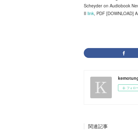
Scheyder on Audiobook N
II
link
, PDF [DOWNLOAD] Asc
kemotung
フォロ
関連記事