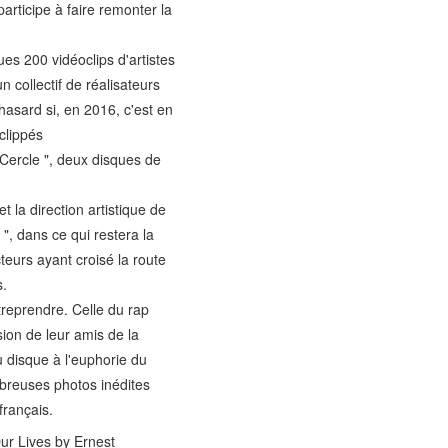
rticipe à faire remonter la
ues 200 vidéoclips d'artistes
 collectif de réalisateurs
hasard si, en 2016, c'est en
clippés
Cercle ", deux disques de
 la direction artistique de
", dans ce qui restera la
teurs ayant croisé la route
s.
treprendre. Celle du rap
ion de leur amis de la
u disque à l'euphorie du
mbreuses photos inédites
français.
ur Lives by Ernest