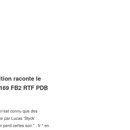
tion raconte le
58169 FB2 RTF PDB
- n'est connu que des
te par Lucas 'Styck'
 perd certes son " . fr " en