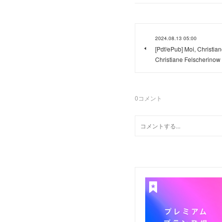
2024.08.13 05:00
[Pdf/ePub] Moi, Christiane
Christiane Felscherino
0
コメント