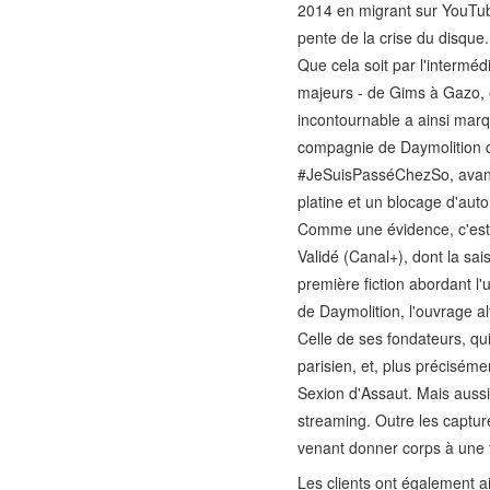
2014 en migrant sur YouTube
pente de la crise du disque.
Que cela soit par l'interméd
majeurs - de Gims à Gazo, e
incontournable a ainsi marq
compagnie de Daymolition qu
#JeSuisPasséChezSo, avant d
platine et un blocage d'auto
Comme une évidence, c'est a
Validé (Canal+), dont la sa
première fiction abordant l'
de Daymolition, l'ouvrage al
Celle de ses fondateurs, qui
parisien, et, plus précisém
Sexion d'Assaut. Mais aussi 
streaming. Outre les captur
venant donner corps à une t
Les clients ont également a