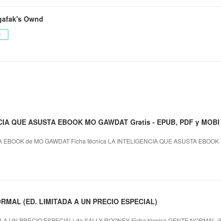
afak's Ownd
ー
CIA QUE ASUSTA EBOOK MO GAWDAT Gratis - EPUB, PDF y MOBI
 EBOOK de MO GAWDAT Ficha técnica LA INTELIGENCIA QUE ASUSTA EBOOK 
RMAL (ED. LIMITADA A UN PRECIO ESPECIAL)
 A UN PRECIO ESPECIAL) de SALLY ROONEY Ficha técnica GENTE NORMAL (