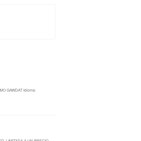
MO GAWDAT Idioma:
ED. LIMITADA A UN PRECIO