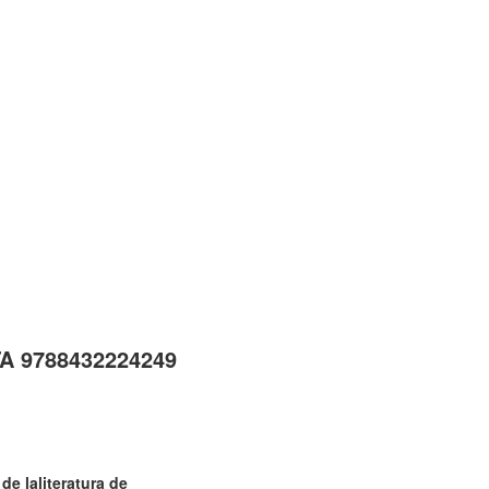
TA 9788432224249
e laliteratura de