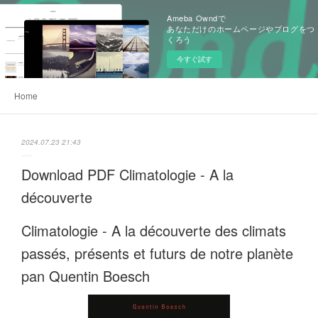
Ameba Owndで
あなただけのホームページやブログをつ
くろう
今すぐ試す
Home
2024.07.23 21:43
Download PDF Climatologie - A la
découverte
Climatologie - A la découverte des climats
passés, présents et futurs de notre planète
pan Quentin Boesch