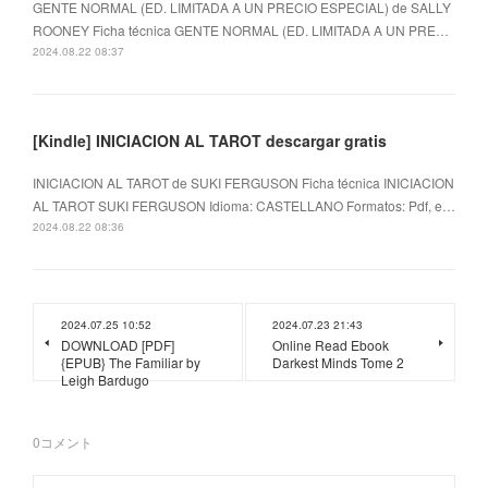
GENTE NORMAL (ED. LIMITADA A UN PRECIO ESPECIAL) de SALLY
ROONEY Ficha técnica GENTE NORMAL (ED. LIMITADA A UN PRE…
2024.08.22 08:37
[Kindle] INICIACION AL TAROT descargar gratis
INICIACION AL TAROT de SUKI FERGUSON Ficha técnica INICIACION
AL TAROT SUKI FERGUSON Idioma: CASTELLANO Formatos: Pdf, e…
2024.08.22 08:36
2024.07.25 10:52
2024.07.23 21:43
DOWNLOAD [PDF]
Online Read Ebook
{EPUB} The Familiar by
Darkest Minds Tome 2
Leigh Bardugo
0
コメント